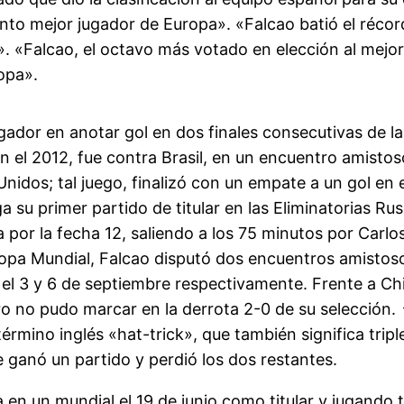
into mejor jugador de Europa». «Falcao batió el réco
e». «Falcao, el octavo más votado en elección al mej
opa».
gador en anotar gol en dos finales consecutivas de la
n el 2012, fue contra Brasil, en un encuentro amisto
nidos; tal juego, finalizó con un empate a un gol en
a su primer partido de titular en las Eliminatorias Rus
 por la fecha 12, saliendo a los 75 minutos por Carlo
Copa Mundial, Falcao disputó dos encuentros amistoso
el 3 y 6 de septiembre respectivamente. Frente a Chi
ro no pudo marcar en la derrota 2-0 de su selección
l término inglés «hat-trick», que también significa tri
e ganó un partido y perdió los dos restantes.
 en un mundial el 19 de junio como titular y jugando t