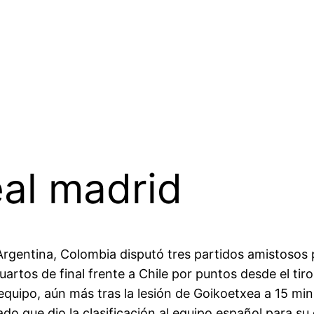
eal madrid
gentina, Colombia disputó tres partidos amistosos 
cuartos de final frente a Chile por puntos desde el ti
l equipo, aún más tras la lesión de Goikoetxea a 15 
tado que dio la clasificación al equipo español para s