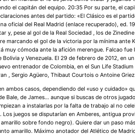
ndo el capitán del equipo. 20:35 Por su parte, el ca
laraciones antes del partido: «El Clásico es el part
na oficial del Real Madrid (enlace recuperado), ed. 1
r y, pese al gol de la Real Sociedad , los de Zinedin
e marcando el gol de la victoria por la mínima ante
stá muy cómoda ante la afición merengue. Falcao fue 
 Bolivia y Venezuela. El 29 de febrero de 2012, en 
o entrenador de Colombia, en el Sun Life Stadium d
an , Sergio Agüero, Thibaut Courtois o Antoine Grie
en ambos casos, dependiendo del «uso y cuidado» que 
e Bale, de James… aunque si buscas de otros jugado
iezan a instalarlas por la falta de trabajo al no cele
re. Los juegos se disputarían en Amberes, antigua pr
 amarillo sobre fondo negro). Quiere dar un paso má
nto amarillo. Máximo anotador del Atlético de Madr