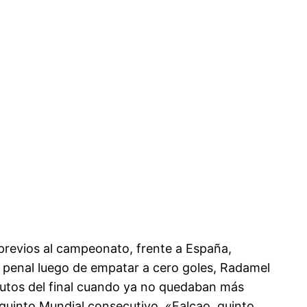
previos al campeonato, frente a España,
ro penal luego de empatar a cero goles, Radamel
minutos del final cuando ya no quedaban más
u quinto Mundial consecutivo. «Falcao, quinto