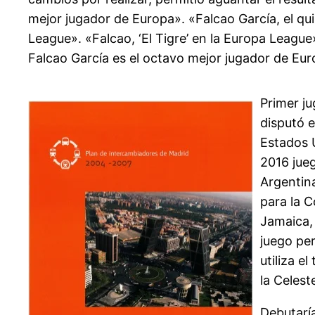
mejor jugador de Europa». «Falcao García, el qu
League». «Falcao, ‘El Tigre’ en la Europa Leagu
Falcao García es el octavo mejor jugador de Eur
Primer ju
disputó e
Estados U
2016 jueg
Argentina
para la 
Jamaica, 
juego pe
utiliza e
la Celest
Debutaría