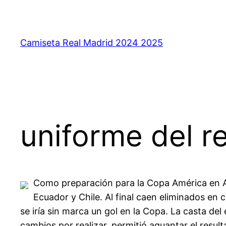
Saltar
al
contenido
Camiseta Real Madrid 2024 2025
uniforme del r
Como preparación para la Copa América en Ar
Ecuador y Chile. Al final caen eliminados en 
se iría sin marca un gol en la Copa. La casta de
cambios por realizar, permitió aguantar el resul