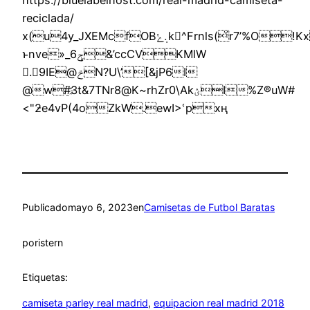
reciclada/
x(u4y_JXEMcfOB܉ݺk^Frnls(ͮr7’%O!Kx8j(]dkTt7rIQBno2R=*bg(+N&1Z&0ݳ  ?
ͱnve»_ݯ6&’ccCVKMlW
.9
IE@ݗN?U\’[&jP6I
@w#҈3t&7TNr8@K~rhZr0\AkؽI%Z®uW#
<"ƻe4vP(4oZkW.ewI>ՙpxң
Publicado
mayo 6, 2023
en
Camisetas de Futbol Baratas
por
istern
Etiquetas:
camiseta parley real madrid
, 
equipacion real madrid 2018