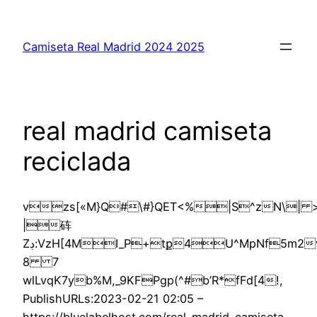
Saltar
al
Camiseta Real Madrid 2024 2025
contenido
real madrid camiseta
reciclada
vzs[«M}Q#\#}QET<%|S^zN\| >ި
|砗
Zڊ:VzH[4MI_P+tք4U^MpNf5m2vUc35bp;l#7Vޜ
8 7
wlLvqK7yb%M,_9KFPgp(^#b’R*fFd[4!,
PublishURLs:2023-02-21 02:05 –
https://bluelabelhost.com/real-madrid-camiseta-