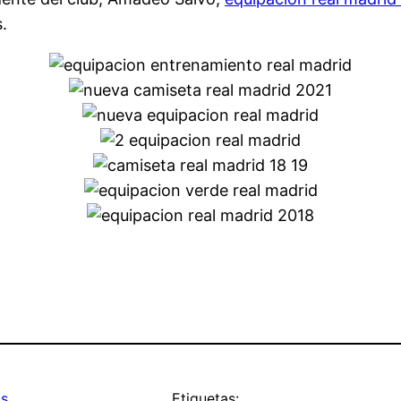
.
as
Etiquetas: