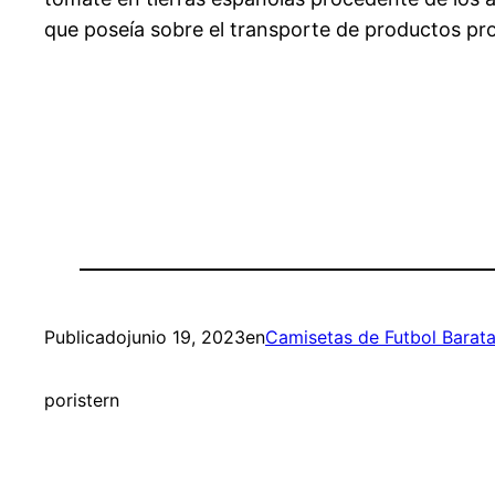
que poseía sobre el transporte de productos p
Publicado
junio 19, 2023
en
Camisetas de Futbol Barat
por
istern