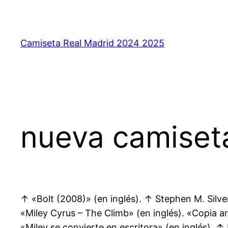
Saltar
al
contenido
Camiseta Real Madrid 2024 2025
nueva camiseta
↑ «Bolt (2008)» (en inglés). ↑ Stephen M. Silve
«Miley Cyrus – The Climb» (en inglés). «Copia a
«Miley se convierte en escritora» (en inglés). ↑