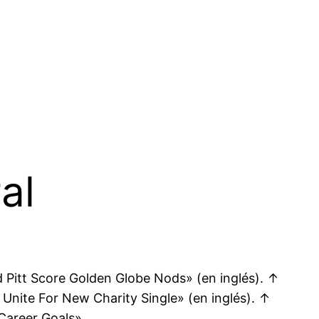
al
d Pitt Score Golden Globe Nods» (en inglés). ↑
 Unite For New Charity Single» (en inglés). ↑
 Career Goals».