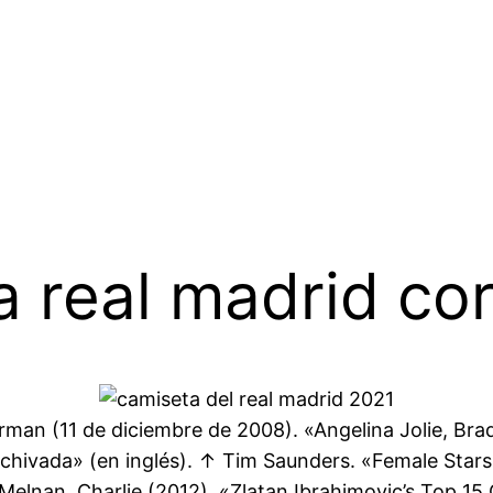
 real madrid cor
rman (11 de diciembre de 2008). «Angelina Jolie, Bra
rchivada» (en inglés). ↑ Tim Saunders. «Female Stars
 Melnan, Charlie (2012). «Zlatan Ibrahimovic’s Top 15