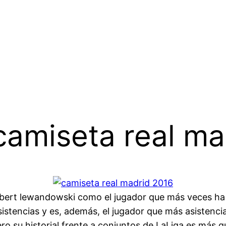
 camiseta real ma
Robert lewandowski como el jugador que más veces ha p
tencias y es, además, el jugador que más asistencias
o su historial frente a conjuntos de LaLiga es más 