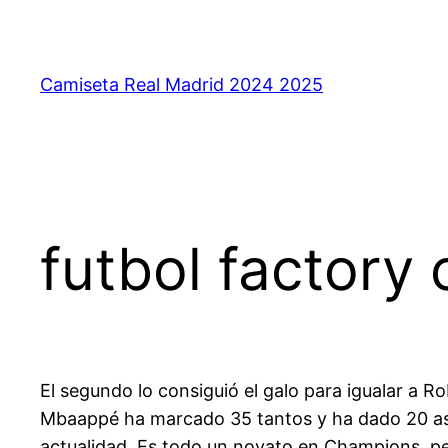
Saltar
al
contenido
Camiseta Real Madrid 2024 2025
futbol factory
El segundo lo consiguió el galo para igualar a 
Mbaappé ha marcado 35 tantos y ha dado 20 asis
actualidad. Es todo un novato en Champions, per