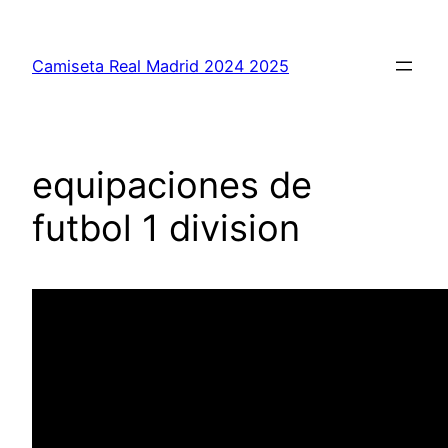
Saltar
al
Camiseta Real Madrid 2024 2025
contenido
equipaciones de
futbol 1 division