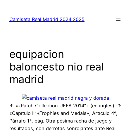
Saltar
al
Camiseta Real Madrid 2024 2025
contenido
equipacion
baloncesto nio real
madrid
↑ «»Patch Collection UEFA 2014″» (en inglés). ↑
«Capítulo II: «Trophies and Medals», Artículo 4º,
Párrafo 1º, pág. Otra pésima racha de juego y
resultados, con derrotas sonrojantes ante Real