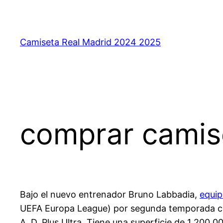
Saltar
al
contenido
Camiseta Real Madrid 2024 2025
comprar camise
Bajo el nuevo entrenador Bruno Labbadia,
equip
UEFA Europa League) por segunda temporada cons
A. D. Plus Ultra. Tiene una superficie de 1 200