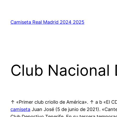
Saltar
al
contenido
Camiseta Real Madrid 2024 2025
Club Nacional 
↑ «Primer club criollo de América». ↑ a b «El C
camiseta
Juan José (5 de junio de 2021). «Cante
Club Deportivo Tenerife. En su tercera temporada