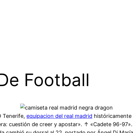
De Football
D Tenerife,
equipacion del real madrid
históricamente
ra: cuestión de creer y apostar». ↑ «Cadete 96-97».
 cambió su dorsal al 22, portado por Ángel Di María 