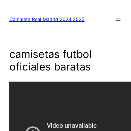
Saltar
al
Camiseta Real Madrid 2024 2025
contenido
camisetas futbol
oficiales baratas