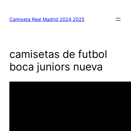
Saltar
al
Camiseta Real Madrid 2024 2025
contenido
camisetas de futbol
boca juniors nueva