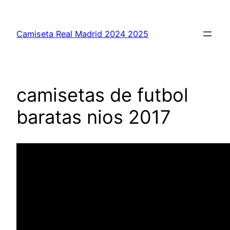
Saltar
al
Camiseta Real Madrid 2024 2025
contenido
camisetas de futbol
baratas nios 2017