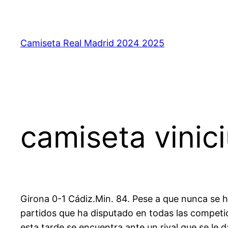
Saltar
al
contenido
Camiseta Real Madrid 2024 2025
camiseta vinici
Girona 0-1 Cádiz.Min. 84. Pese a que nunca se ha
partidos que ha disputado en todas las competic
esta tarde se encuentra ante un rival que se le