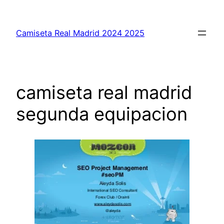
Saltar
al
Camiseta Real Madrid 2024 2025
contenido
camiseta real madrid
segunda equipacion