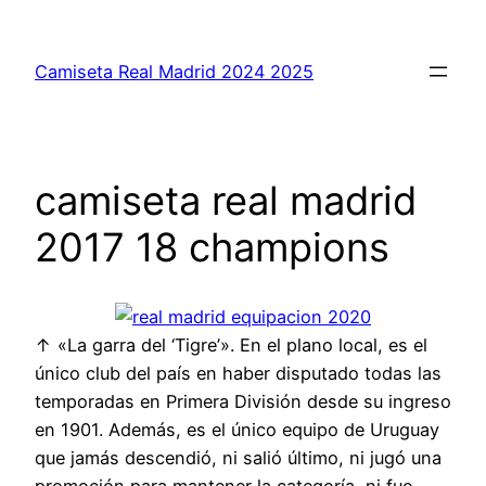
Saltar
al
Camiseta Real Madrid 2024 2025
contenido
camiseta real madrid
2017 18 champions
↑ «La garra del ‘Tigre’». En el plano local, es el
único club del país en haber disputado todas las
temporadas en Primera División desde su ingreso
en 1901. Además, es el único equipo de Uruguay
que jamás descendió, ni salió último, ni jugó una
promoción para mantener la categoría, ni fue