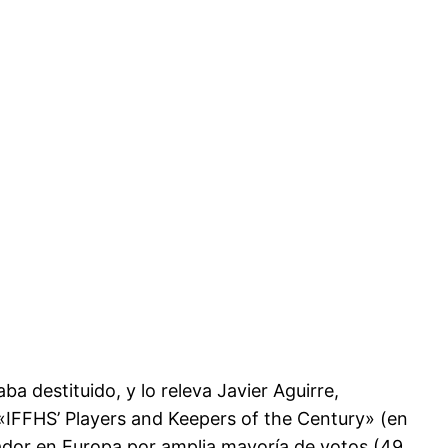
ba destituido, y lo releva Javier Aguirre,
 «IFFHS’ Players and Keepers of the Century» (en
gador en Europa por amplia mayoría de votos (49,