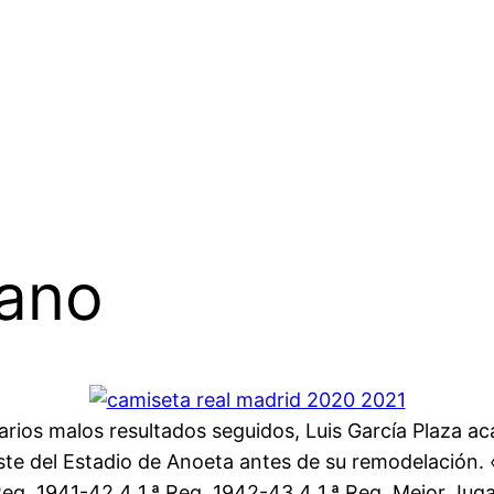
fano
arios malos resultados seguidos, Luis García Plaza aca
ste del Estadio de Anoeta antes de su remodelación.
ª Reg. 1941-42 4 1.ª Reg. 1942-43 4 1.ª Reg. Mejor Ju