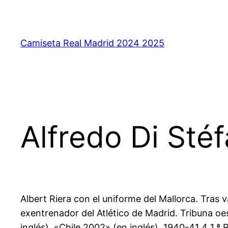
Saltar
al
contenido
Camiseta Real Madrid 2024 2025
Alfredo Di Sté
Albert Riera con el uniforme del Mallorca. Tras v
exentrenador del Atlético de Madrid. Tribuna oe
inglés). «Chile 2002» (en inglés). 1940-41 4 1.