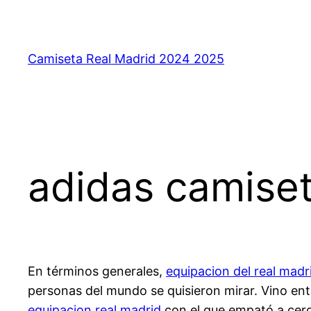
Saltar
al
contenido
Camiseta Real Madrid 2024 2025
adidas camiset
En términos generales,
equipacion del real madr
personas del mundo se quisieron mirar. Vino ent
equipacion real madrid
con el que empató a cero