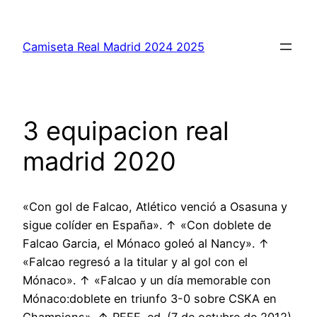
Saltar
al
Camiseta Real Madrid 2024 2025
contenido
3 equipacion real
madrid 2020
«Con gol de Falcao, Atlético venció a Osasuna y
sigue colíder en España». ↑ «Con doblete de
Falcao Garcia, el Mónaco goleó al Nancy». ↑
«Falcao regresó a la titular y al gol con el
Mónaco». ↑ «Falcao y un día memorable con
Mónaco:doblete en triunfo 3-0 sobre CSKA en
Champions». ↑ RFEF, ed. (7 de octubre de 2012).